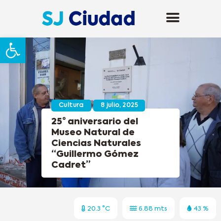
Abrir barra de herramientas
Cultura
8 julio, 2025
25° aniversario del
Museo Natural de
Ciencias Naturales
“Guillermo Gómez
Cadret”
20.3 °C
6.88 mts
43 %