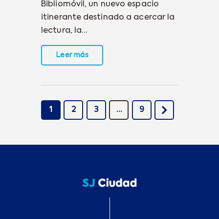
Bibliomóvil, un nuevo espacio
itinerante destinado a acercar la
lectura, la…
Leer más
1
2
3
>
…
9