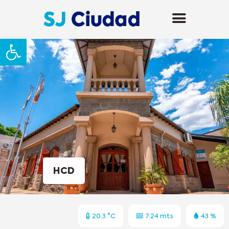
Abrir barra de herramientas
HCD
20.3 °C
7.24 mts
43 %