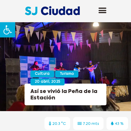
Abrir barra de herramientas
Cultura
Turismo
20 abril, 2025
Así se vivió la Peña de la
Estación
20.3 °C
7.20 mts
43 %