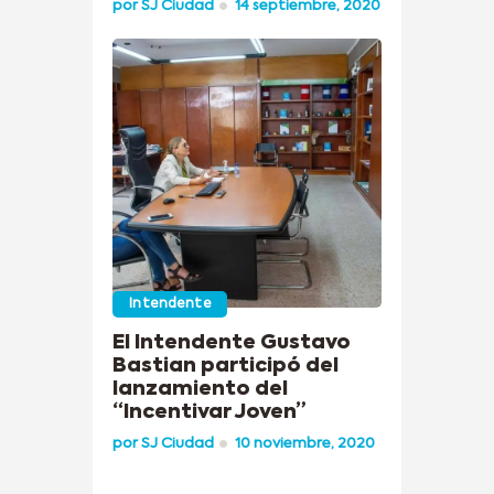
por
SJ Ciudad
14 septiembre, 2020
Intendente
El Intendente Gustavo
Bastian participó del
lanzamiento del
“Incentivar Joven”
por
SJ Ciudad
10 noviembre, 2020