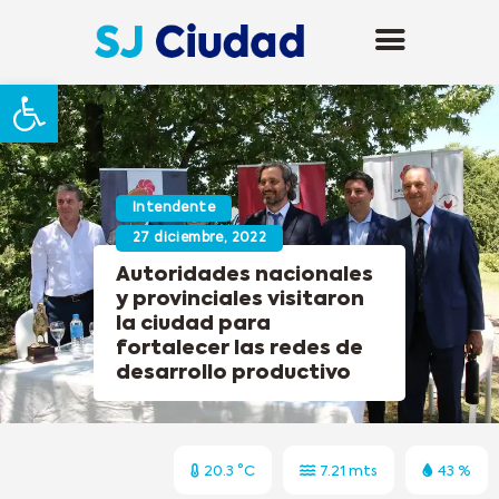
Abrir barra de herramientas
Intendente
27 diciembre, 2022
Autoridades nacionales
y provinciales visitaron
la ciudad para
fortalecer las redes de
desarrollo productivo
20.3 °C
7.21 mts
43 %