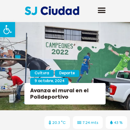
Abrir barra de herramientas
Cultura
Deporte
9 octubre, 2024
Avanza el mural en el
Polideportivo
20.3 °C
7.24 mts
43 %