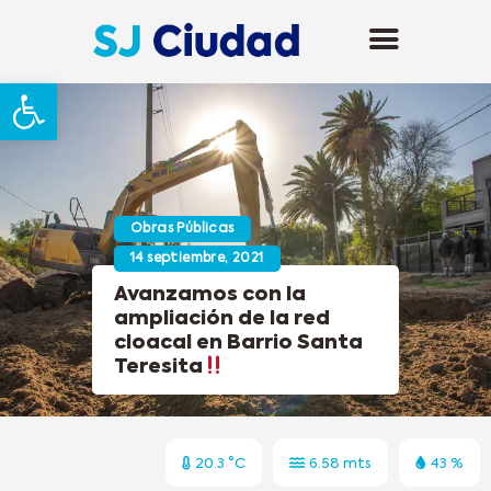
Abrir barra de herramientas
Obras Públicas
14 septiembre, 2021
Avanzamos con la
ampliación de la red
cloacal en Barrio Santa
Teresita
20.3 °C
6.58 mts
43 %