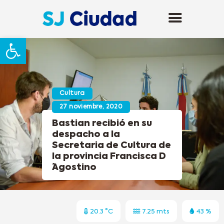
Abrir barra de herramientas
Cultura
27 noviembre, 2020
Bastian recibió en su
despacho a la
Secretaria de Cultura de
la provincia Francisca D
´Agostino
20.3 °C
7.25 mts
43 %