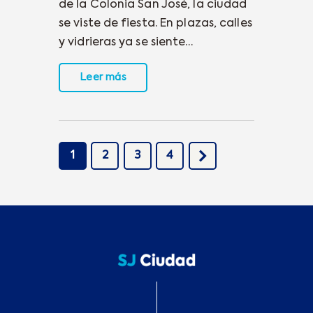
de la Colonia San José, la ciudad
se viste de fiesta. En plazas, calles
y vidrieras ya se siente…
Leer más
1
2
>
3
4