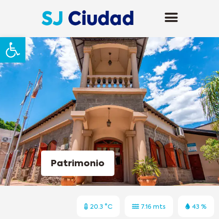
Abrir barra de herramientas
Patrimonio
20.3 °C
7.16 mts
43 %