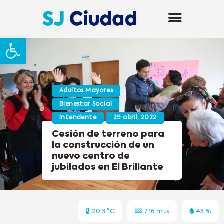
Abrir barra de herramientas
Adultos Mayores
Bienestar Social
Intendente
29 abril, 2022
Cesión de terreno para
la construcción de un
nuevo centro de
jubilados en El Brillante
20.3 °C
7.16 mts
43 %