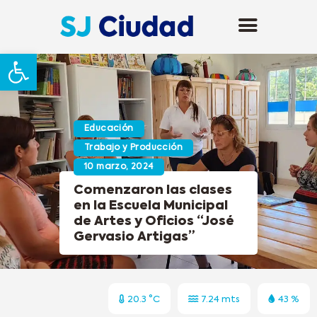
Abrir barra de herramientas
Educación
Trabajo y Producción
10 marzo, 2024
Comenzaron las clases
en la Escuela Municipal
de Artes y Oficios “José
Gervasio Artigas”
20.3 °C
7.24 mts
43 %