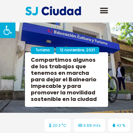
Abrir barra de herramientas
Turismo
12 noviembre, 2021
Compartimos algunos
de los trabajos que
tenemos en marcha
para dejar el Balneario
impecable y para
promover la movilidad
sostenible en la ciudad
20.3 °C
6.88 mts
43 %