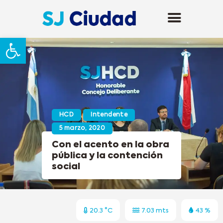
Abrir barra de herramientas
HCD
Intendente
5 marzo, 2020
Con el acento en la obra
pública y la contención
social
20.3 °C
7.03 mts
43 %