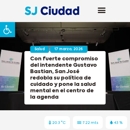
Abrir barra de herramientas
Salud
17 marzo, 2026
Con fuerte compromiso
del intendente Gustavo
Bastian, San José
redobla su política de
cuidado y pone la salud
mental en el centro de
la agenda
20.3 °C
7.22 mts
43 %