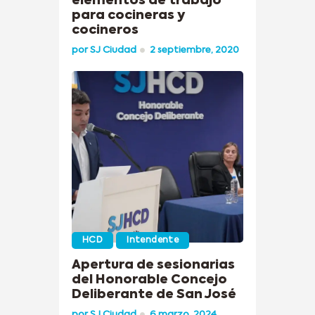
elementos de trabajo
para cocineras y
cocineros
por
SJ Ciudad
2 septiembre, 2020
HCD
Intendente
Apertura de sesionarias
del Honorable Concejo
Deliberante de San José
por
SJ Ciudad
6 marzo, 2024