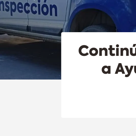
Contin
a Ay