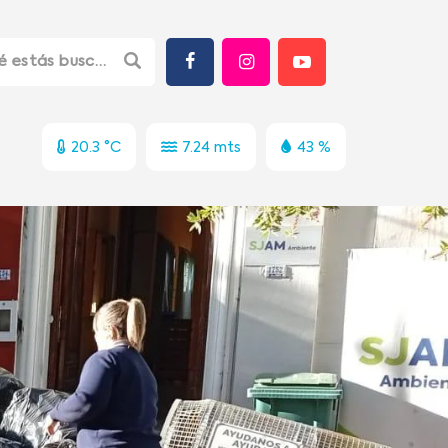
20.3 °C
7.24 mts
43 %