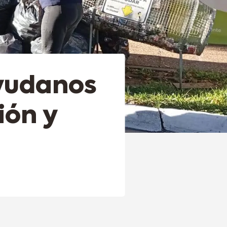
yudanos
ión y