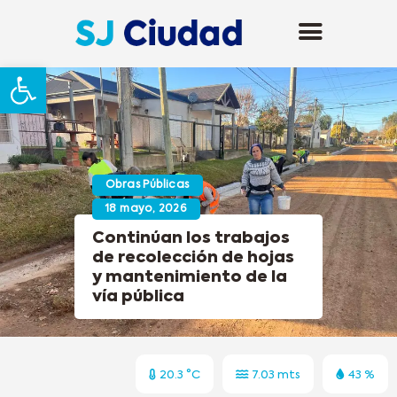
Abrir barra de herramientas
Obras Públicas
18 mayo, 2026
Continúan los trabajos
de recolección de hojas
y mantenimiento de la
vía pública
20.3 °C
7.03 mts
43 %