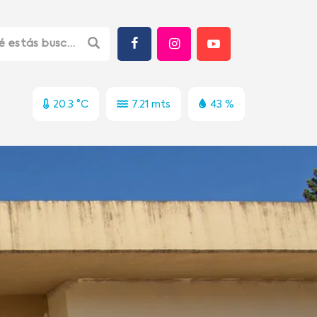
20.3 °C
7.21 mts
43 %