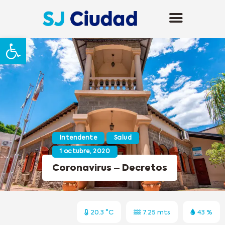
Abrir barra de herramientas
Intendente
Salud
1 octubre, 2020
Coronavirus – Decretos
20.3 °C
7.25 mts
43 %