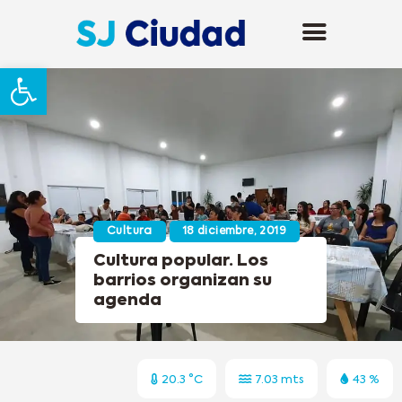
Abrir barra de herramientas
Cultura
18 diciembre, 2019
Cultura popular. Los
barrios organizan su
agenda
20.3 °C
7.03 mts
43 %