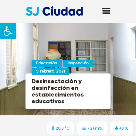
Abrir barra de herramientas
Educación
Inspección
9 febrero, 2021
Desinsectación y
desinfección en
establecimientos
educativos
20.3 °C
7.21 mts
43 %