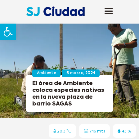
Abrir barra de herramientas
Ambiente
6 marzo, 2024
El área de Ambiente
coloca especies nativas
en la nueva plaza de
barrio SAGAS
20.3 °C
7.16 mts
43 %