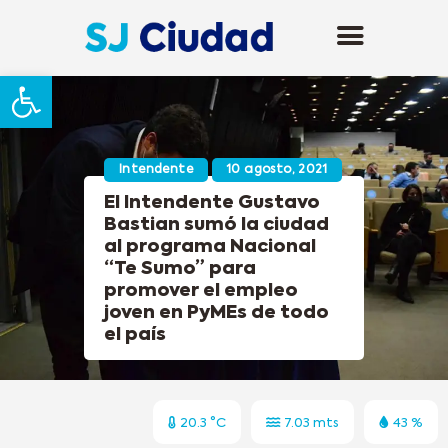
Abrir barra de herramientas
Intendente
10 agosto, 2021
El Intendente Gustavo
Bastian sumó la ciudad
al programa Nacional
“Te Sumo” para
promover el empleo
joven en PyMEs de todo
el país
20.3 °C
7.03 mts
43 %