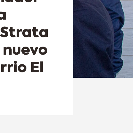
a
Strata
 nuevo
rrio El