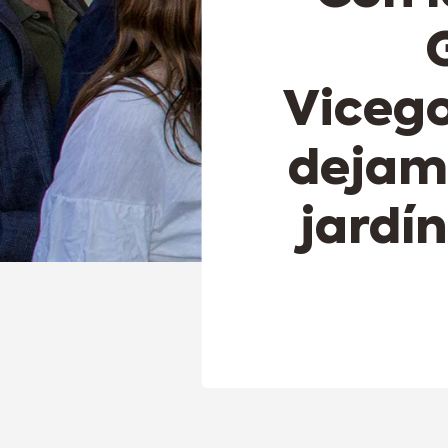
Viceg
dejam
jardín