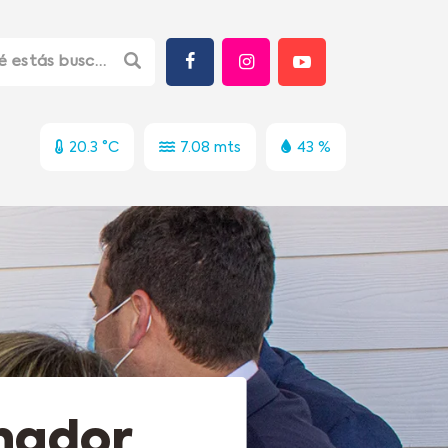
20.3 °C
7.08 mts
43 %
rnador