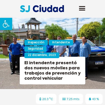
Abrir barra de herramientas
Inspección
Intendente
Seguridad
22 diciembre, 2023
El intendente presentó
dos nuevos móviles para
trabajos de prevención y
control vehicular
20.3 °C
7.25 mts
43 %