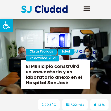
Abrir barra de herramientas
Obras Públicas
Salud
22 octubre, 2021
El Municipio construirá
un vacunatorio y un
laboratorio anexo en el
Hospital San José
20.3 °C
7.22 mts
43 %