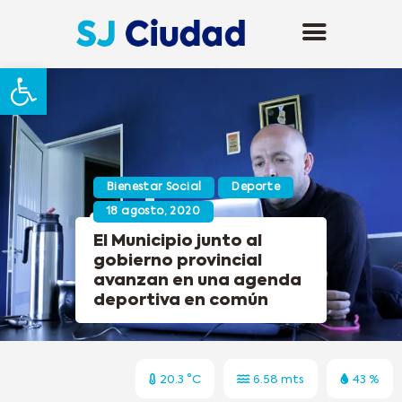
Abrir barra de herramientas
Bienestar Social
Deporte
18 agosto, 2020
El Municipio junto al
gobierno provincial
avanzan en una agenda
deportiva en común
20.3 °C
6.58 mts
43 %