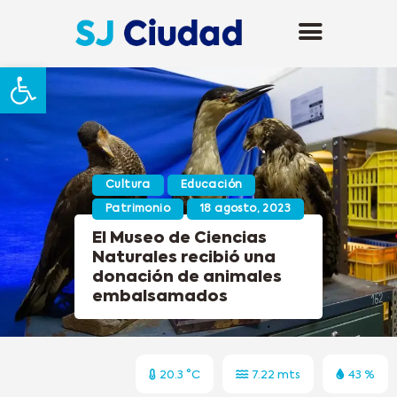
Abrir barra de herramientas
Cultura
Educación
Patrimonio
18 agosto, 2023
El Museo de Ciencias
Naturales recibió una
donación de animales
embalsamados
20.3 °C
7.22 mts
43 %