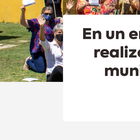
En un 
realiz
muni