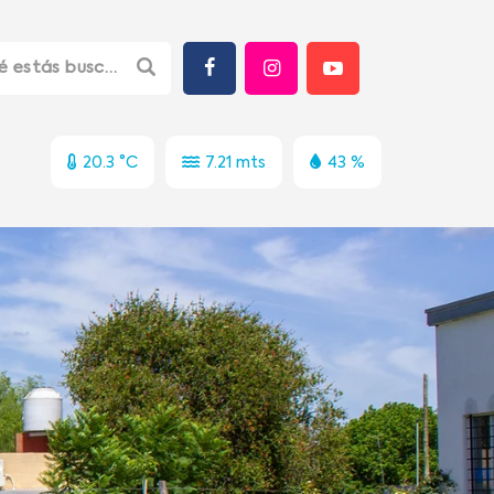
20.3 °C
7.21 mts
43 %