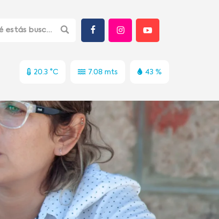
20.3 °C
7.08 mts
43 %