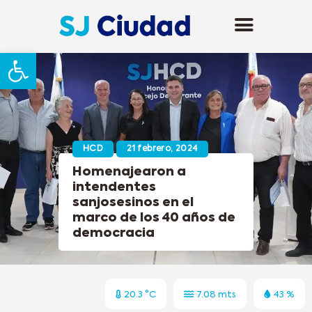
Abrir barra de herramientas
HCD
21 febrero, 2024
Homenajearon a
intendentes
sanjosesinos en el
marco de los 40 años de
democracia
20.3 °C
7.08 mts
43 %