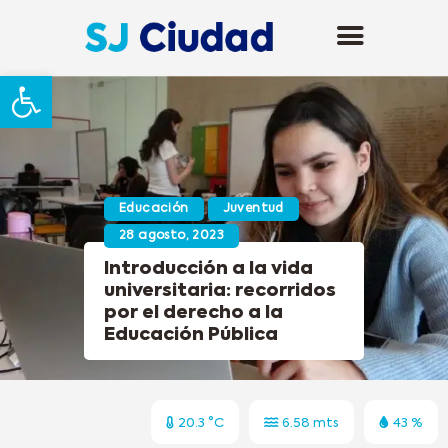
Abrir barra de herramientas
Educación
Juventud
28 agosto, 2023
Introducción a la vida
universitaria: recorridos
por el derecho a la
Educación Pública
20.3 °C
6.58 mts
43 %