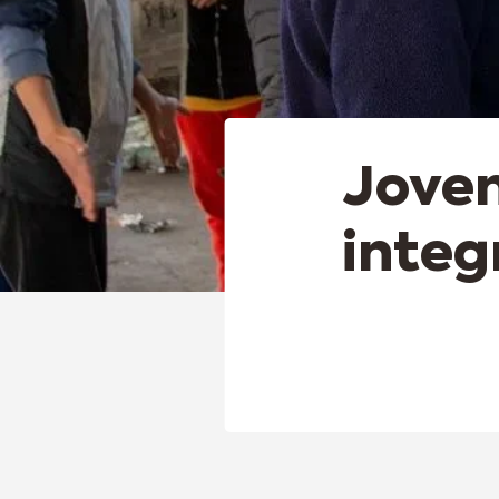
Joven
integ