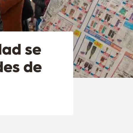
dad se
des de