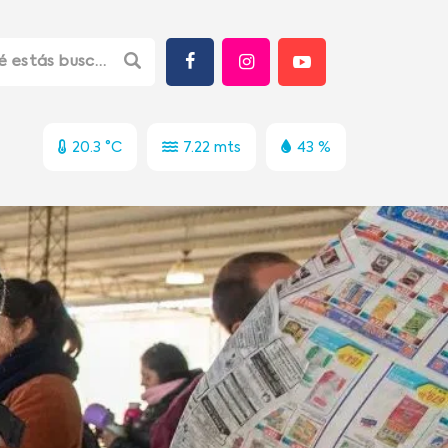
20.3 °C
7.22 mts
43 %