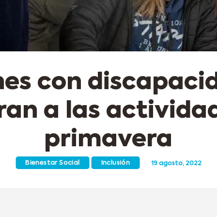
es con discapaci
ran a las activida
primavera
Bienestar Social
Inclusión
19 agosto, 2022