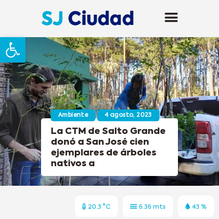
Abrir barra de herramientas
Ambiente
4 agosto, 2023
La CTM de Salto Grande
donó a San José cien
ejemplares de árboles
nativos a
20.3 °C
6.36 mts
43 %