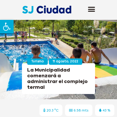
Abrir barra de herramientas
Turismo
11 agosto, 2022
La Municipalidad
comenzará a
administrar el complejo
termal
20.3 °C
6.58 mts
43 %