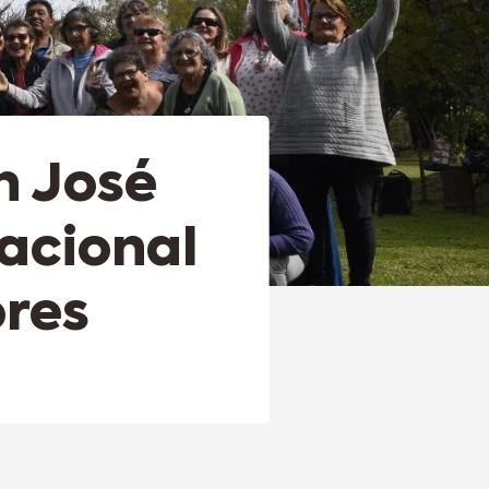
n José
acional
ores