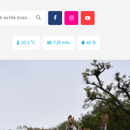
20.3 °C
7.25 mts
43 %