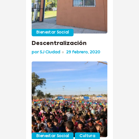
Bienestar Social
Descentralización
por
SJ Ciudad
29 febrero, 2020
Bienestar Social
Cultura