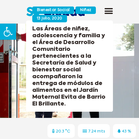
Bienestar Social
Niñez
13 julio, 2020
Abrir barra de herramientas
Las Áreas de niñez,
adolescencia y familia y
el Área de Desarrollo
Comunitario
pertenecientes a la
Secretaría de Salud y
bienestar social
acompañaron la
entrega de módulos de
alimentos en el Jardín
Maternal Evita de Barrio
El Brillante.
20.3 °C
7.24 mts
43 %