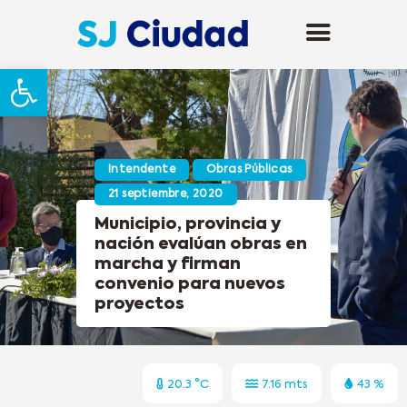
Abrir barra de herramientas
Intendente
Obras Públicas
21 septiembre, 2020
Municipio, provincia y
nación evalúan obras en
marcha y firman
convenio para nuevos
proyectos
20.3 °C
7.16 mts
43 %