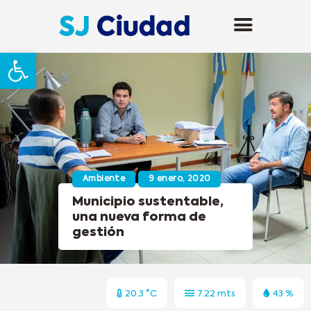
Abrir barra de herramientas
Ambiente
9 enero, 2020
Municipio sustentable,
una nueva forma de
gestión
20.3 °C
7.22 mts
43 %