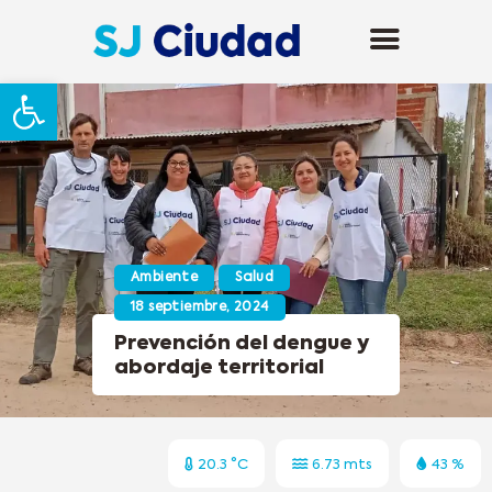
Abrir barra de herramientas
Ambiente
Salud
18 septiembre, 2024
Prevención del dengue y
abordaje territorial
20.3 °C
6.73 mts
43 %