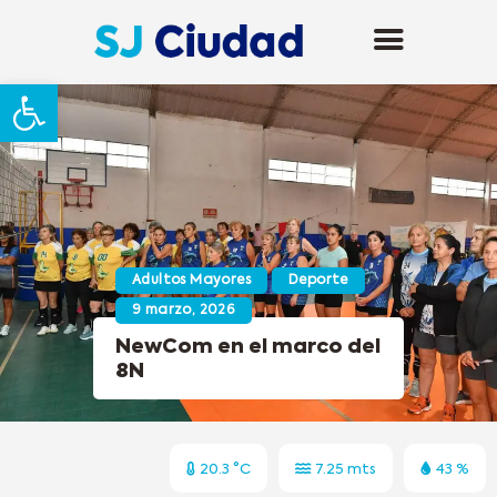
Abrir barra de herramientas
Adultos Mayores
Deporte
9 marzo, 2026
NewCom en el marco del
8N
20.3 °C
7.25 mts
43 %