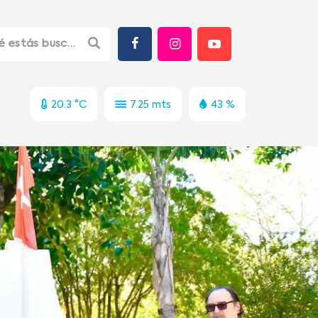
20.3 °C
7.25 mts
43 %