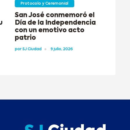
Protocolo y Ceremonial
San José conmemoró el
u
Día de la Independencia
con un emotivo acto
patrio
por
SJ Ciudad
9 julio, 2026