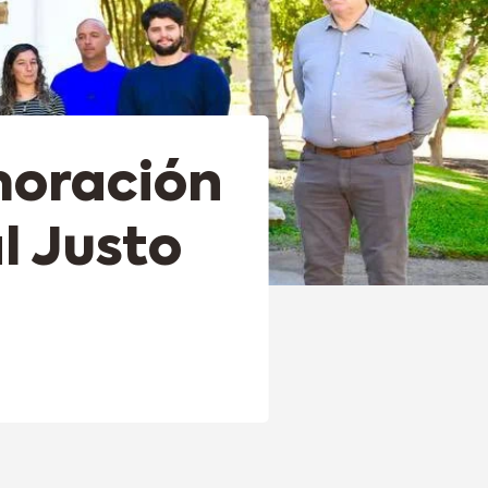
moración
l Justo