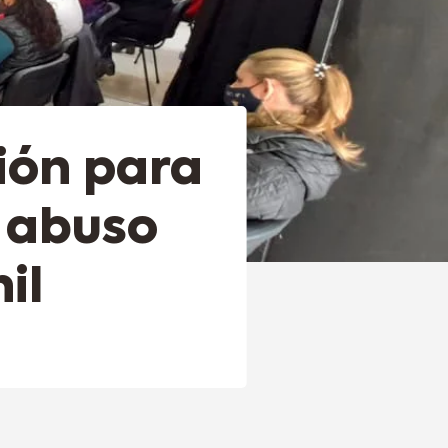
ión para
e abuso
il