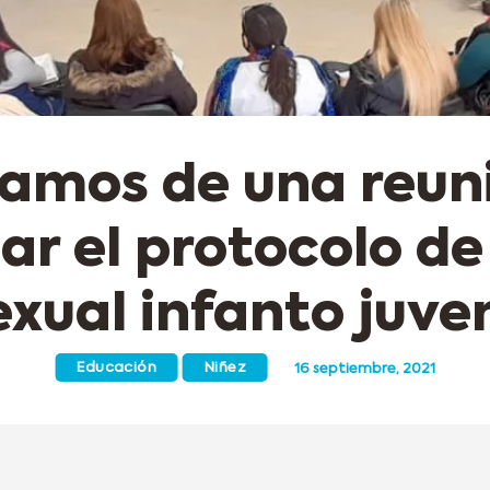
pamos de una reun
ar el protocolo d
exual infanto juven
Educación
Niñez
16 septiembre, 2021