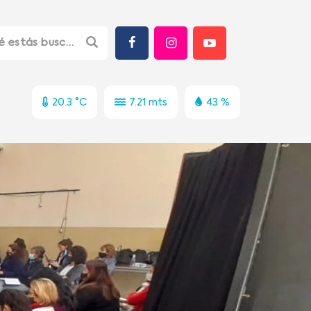
20.3 °C
7.21 mts
43 %