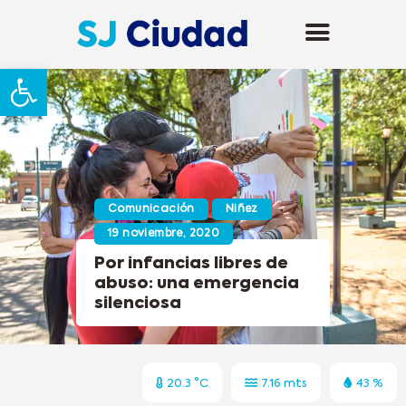
Abrir barra de herramientas
Comunicación
Niñez
19 noviembre, 2020
Por infancias libres de
abuso: una emergencia
silenciosa
20.3 °C
7.16 mts
43 %