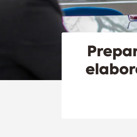
Prepar
elabor