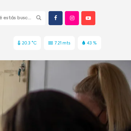
20.3 °C
7.21 mts
43 %