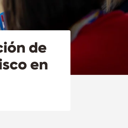
ción de
isco en