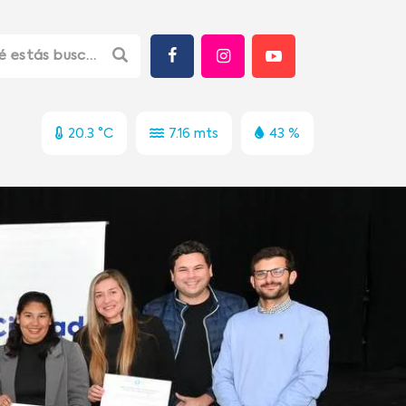
20.3 °C
7.16 mts
43 %