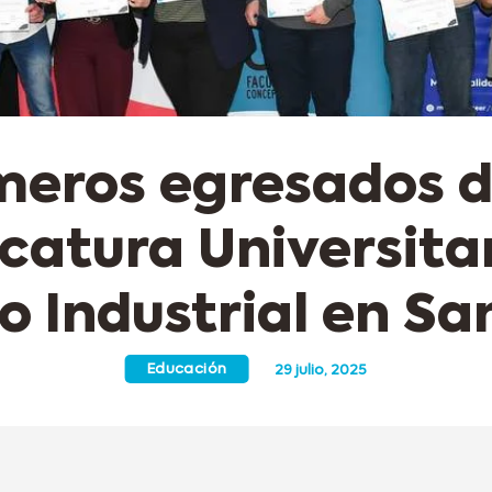
meros egresados d
catura Universita
o Industrial en Sa
Educación
29 julio, 2025