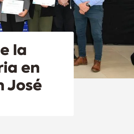
e la
ria en
n José