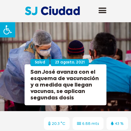
Abrir barra de herramientas
Salud
23 agosto, 2021
San José avanza con el
esquema de vacunación
y a medida que llegan
vacunas, se aplican
segundas dosis
20.3 °C
6.88 mts
43 %