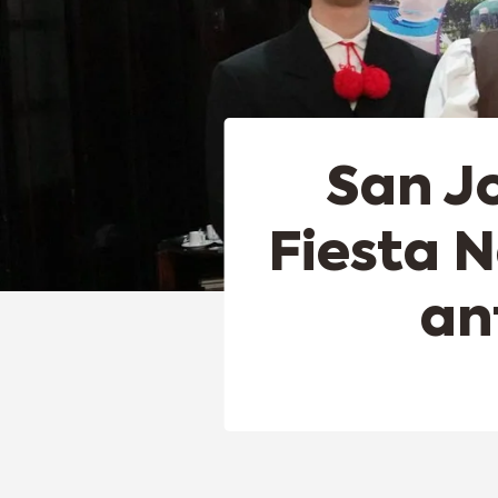
San Jo
Fiesta N
an