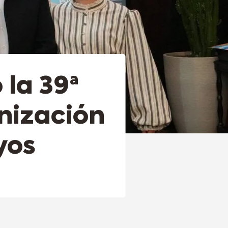
 la 39ª
onización
yos