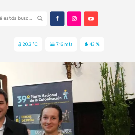
20.3 °C
7.16 mts
43 %