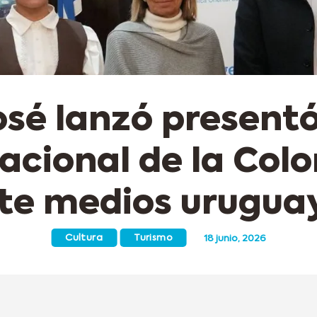
sé lanzó presentó
acional de la Col
te medios urugua
Cultura
Turismo
18 junio, 2026