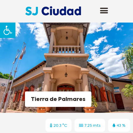
Abrir barra de herramientas
Tierra de Palmares
20.3 °C
7.25 mts
43 %