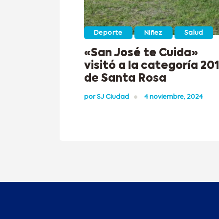
Deporte
Niñez
Salud
«San José te Cuida»
visitó a la categoría 20
de Santa Rosa
por
SJ Ciudad
4 noviembre, 2024