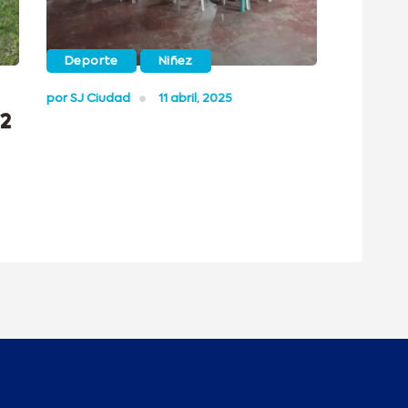
Deporte
Niñez
por
SJ Ciudad
11 abril, 2025
12