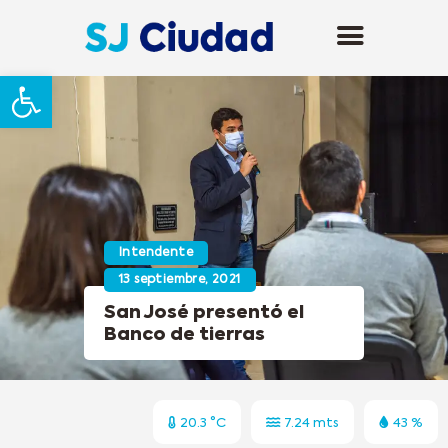
Abrir barra de herramientas
Intendente
13 septiembre, 2021
San José presentó el
Banco de tierras
20.3 °C
7.24 mts
43 %